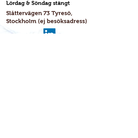
Lördag & Söndag stängt
Slåttervägen 73 Tyresö,
Stockholm (ej besöksadress)
Orgnr:
556976-5067
Företaget har F-skattsedel