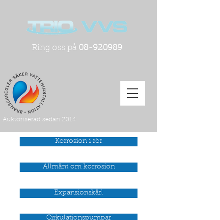
Ring oss på
08-920989
Auktoriserad sedan 2014
Korrosion i rör
Allmänt om korrosion
Expansionskärl
Cirkulationspumpar