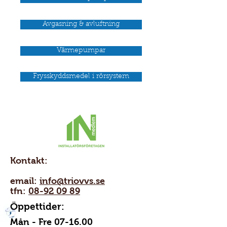
Avgasning & avluftning
Värmepumpar
Frysskyddsmedel i rörsystem
Kontakt:
email:
info@triovvs.se
tfn:
08-92 09 89
Öppettider:
Mån - Fre 07-16.00