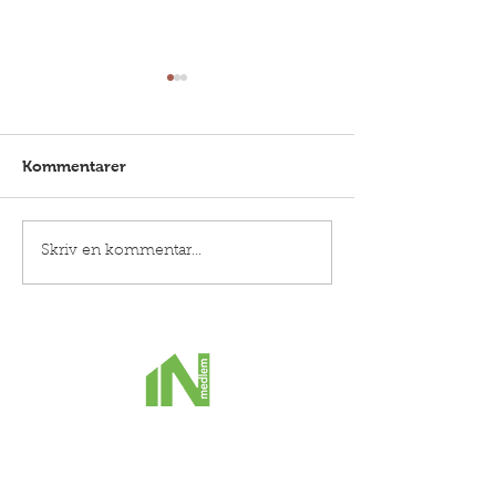
Avlopp
Kommentarer
Rördragning i
Skriv en kommentar...
diskbänksskåp
Kontakt: