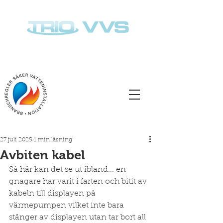
Ring oss på
08-920989
Auktoriserad sedan 2014
27 juli 2025
1 min läsning
Avbiten kabel
Så här kan det se ut ibland... en 
gnagare har varit i farten och bitit av 
kabeln till displayen på 
värmepumpen vilket inte bara 
stänger av displayen utan tar bort all 